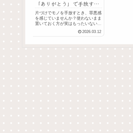
「ありがとう」で手放す考
え方
片づけでモノを手放すとき、罪悪感
を感じていませんか？使わないまま
置いておく方が実はもったいない。
後悔ではなく「ありがとう」で手放
2026.03.12
す考え方を解説します。