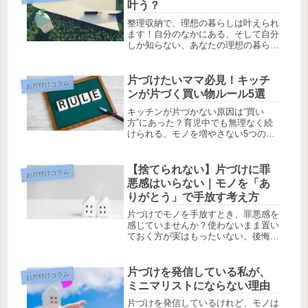
叶う？
整理収納で、理想の暮らしは叶えられ
ます！自分のなかにある、そして自分
しか知らない、あなたの理想の暮らし
をMY CHANTO NOTEを使って見
つけていきましょう。
片づけたいママ必見！キッチ
お片付けコラム
ンが片づく買い物ルール5選
キッチンが片づかない原因は“買い
方”にあった？育児中でも無理なく続
けられる、モノを増やさない5つの買
い物ルールをご紹介します。
【捨てられない】片づけに罪
お片付けコラム
悪感はいらない｜モノを「あ
りがとう」で手放す考え方
片づけでモノを手放すとき、罪悪感を
感じていませんか？使わないまま置い
ておく方が実はもったいない。後悔で
はなく「ありがとう」で手放す考え方
を解説します。
片づけを発信している私が、
お片付けコラム
ミニマリストにならない理由
片づけを発信しているけれど、モノは