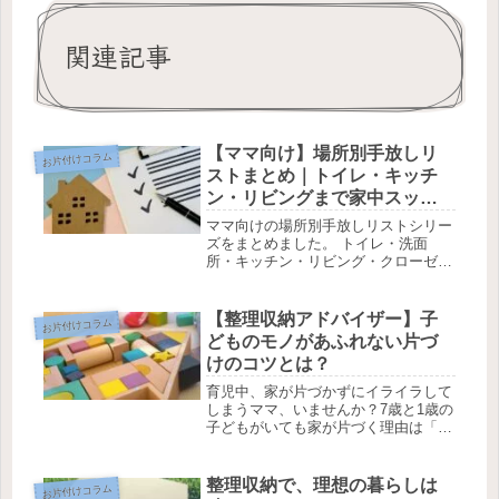
関連記事
【ママ向け】場所別手放しリ
お片付けコラム
ストまとめ｜トイレ・キッチ
ン・リビングまで家中スッキ
リ整理！
ママ向けの場所別手放しリストシリー
ズをまとめました。 トイレ・洗面
所・キッチン・リビング・クローゼッ
ト・納戸まで、家中の整理ポイントを
画像付きでチェックできます。1日1手
放しで少しずつスッキリした暮らしを
【整理収納アドバイザー】子
お片付けコラム
目指しましょう！
どものモノがあふれない片づ
けのコツとは？
育児中、家が片づかずにイライラして
しまうママ、いませんか？7歳と1歳の
子どもがいても家が片づく理由は「仕
組み」にあり。モノがあふれない2つ
の具体策と、実は一番大切なポイント
を解説します。
整理収納で、理想の暮らしは
お片付けコラム