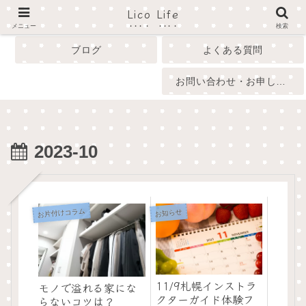
Lico Life
profile
menu
メニュー
検索
ブログ
よくある質問
お問い合わせ・お申し込み
2023-10
お片付けコラム
お知らせ
11/9札幌インストラ
モノで溢れる家にな
クターガイド体験フ
らないコツは？