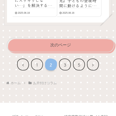
にスッキリしな
見】子どもの昼寝時
い…」を解決する！
間に動けるようにな
本当の片づけ方と
る片づけ習慣とは？
2025.06.19
2025.06.16
は？
次のページ
前
次
1
2
3
5
へ
へ
ホーム
お片付けコラム