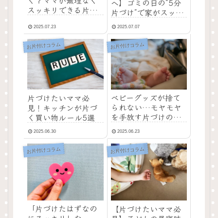
へ】ゴミの日の“5分
スッキリできる片づ
片づけ”で家がスッキ
けマインド
リする方法
2025.07.23
2025.07.07
お片付けコラム
お片付けコラム
ベビーグッズが捨て
片づけたいママ必
られない…モヤモヤ
見！キッチンが片づ
を手放す片づけのコ
く買い物ルール5選
ツ
2025.06.30
2025.06.23
お片付けコラム
お片付けコラム
「片づけたはずなの
【片づけたいママ必