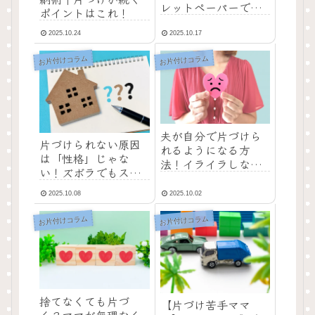
レットペーパーでわ
ポイントはこれ！
かる心と片づけの関
係
2025.10.24
2025.10.17
お片付けコラム
お片付けコラム
夫が自分で片づけら
片づけられない原因
れるようになる方
は「性格」じゃな
法！イライラしない
い！ズボラでもスッ
片づけの伝え方
キリ暮らせる本当の
2025.10.08
2025.10.02
理由
お片付けコラム
お片付けコラム
捨てなくても片づ
【片づけ苦手ママ
く？ママが無理なく