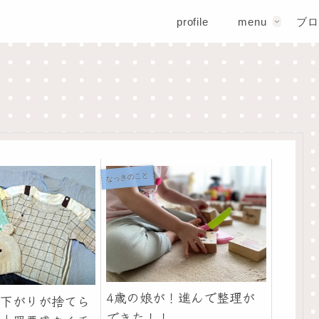
profile
menu
ブロ
なっきのこと
4歳の娘が！進んで整理が
下がりが捨てら
できた！！