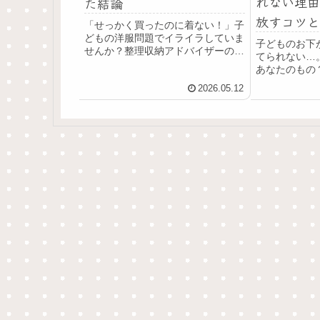
れない理由
た結論
放すコツと
「せっかく買ったのに着ない！」子
どもの洋服問題でイライラしていま
子どものお下
せんか？整理収納アドバイザーの私
てられない…
もそうでした。娘とのバトルを経て
あなたのもの
行き着いた「お互いラクになる結
ない心理と、
論」を紹介します。
2026.05.12
る考え方を解