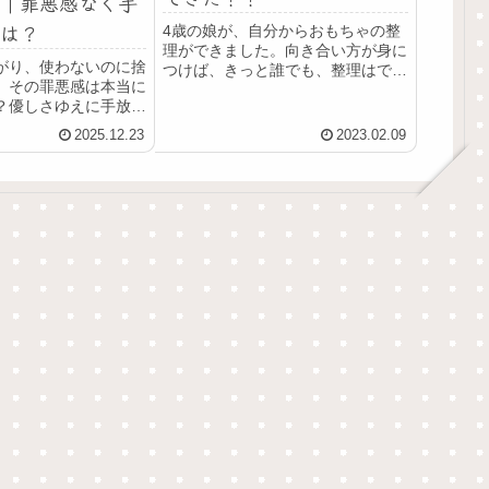
｜罪悪感なく手
は？
4歳の娘が、自分からおもちゃの整
理ができました。向き合い方が身に
がり、使わないのに捨
つけば、きっと誰でも、整理はでき
。その罪悪感は本当に
ることなんだと思います。モノを向
？優しさゆえに手放せ
き合って、整理していけば少しず
今の暮らしを大切にす
つ、生活しやすくて大好きな場所が
2025.12.23
2023.02.09
説します。
増えていきます！