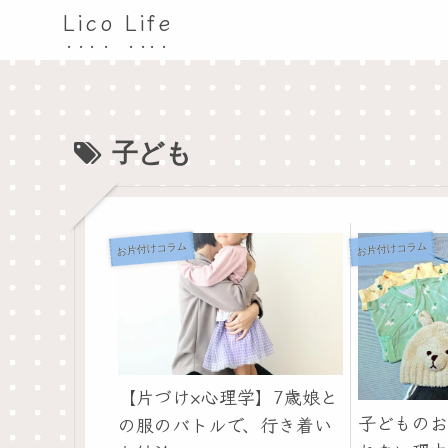
Lico Life
子ども
お片付けコラム
お片付けコラム
【片づけ×心理学】7歳娘と
子どものお
の服のバトルで、行き着い