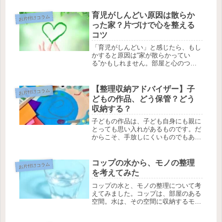
はありません。大切なのは、「見える
化」して「上限を決める」こと。不安
育児がしんどい原因は散らか
お片付けコラム
を整えながらスッキリ暮らす方法を紹
った家？片づけで心を整える
介します。
コツ
「育児がしんどい」と感じたら、もし
かすると原因は“家が散らかってい
る”かもしれません。部屋と心のつな
がりを知って、毎日を少しラクにする
ヒントをお届けします。
【整理収納アドバイザー】子
お片付けコラム
どもの作品、どう保管？どう
収納する？
子どもの作品は、子ども自身にも親に
とっても思い入れがあるものです。だ
からこそ、手放しにくいものでもある
んですね。この記事では、整理収納ア
ドバイザーのなっきが考える、子ども
の作品の管理の考え方や保管方法につ
コップの水から、モノの整理
お片付けコラム
いて紹介します。
を考えてみた
コップの水と、モノの整理について考
えてみました。コップは、部屋のある
空間。水は、その空間に収納するモ
ノ。水が溢れる＝モノが溢れてしまう
とき、どうしますか？