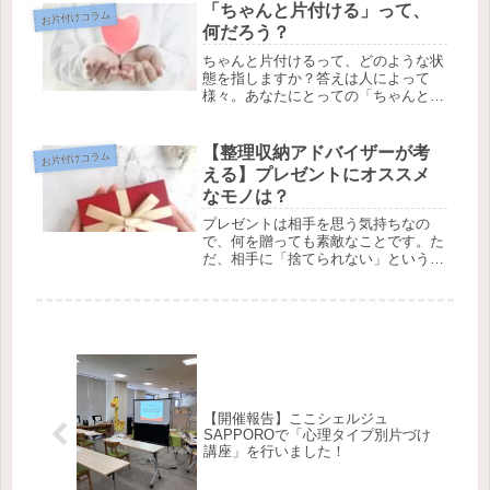
「ちゃんと片付ける」って、
お片付けコラム
何だろう？
ちゃんと片付けるって、どのような状
態を指しますか？答えは人によって
様々。あなたにとっての「ちゃんと」
を考えてみませんか？
【整理収納アドバイザーが考
お片付けコラム
える】プレゼントにオススメ
なモノは？
プレゼントは相手を思う気持ちなの
で、何を贈っても素敵なことです。た
だ、相手に「捨てられない」という思
いをさせるのも申し訳ないと感じ、贈
るモノをより考えるようになりまし
た。整理収納アドバイザーが考える、
プレゼントにオススメなモノを紹介し
ます。
【開催報告】ここシェルジュ
SAPPOROで「心理タイプ別片づけ
講座」を行いました！