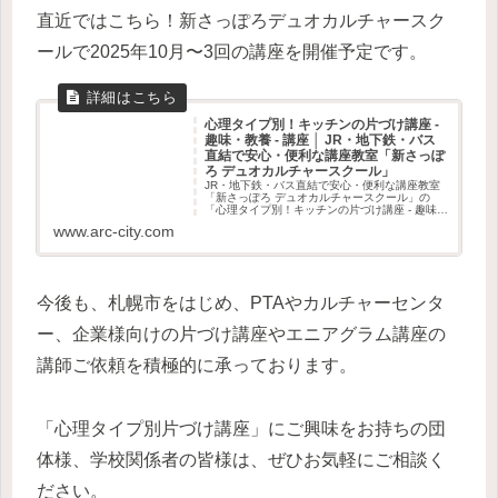
直近ではこちら！新さっぽろデュオカルチャースク
ールで2025年10月〜3回の講座を開催予定です。
心理タイプ別！キッチンの片づけ講座 -
趣味・教養 - 講座 │ JR・地下鉄・バス
直結で安心・便利な講座教室「新さっぽ
ろ デュオカルチャースクール」
JR・地下鉄・バス直結で安心・便利な講座教室
「新さっぽろ デュオカルチャースクール」の
「心理タイプ別！キッチンの片づけ講座 - 趣味・
教養 - 講座」ページです。
www.arc-city.com
今後も、札幌市をはじめ、PTAやカルチャーセンタ
ー、企業様向けの片づけ講座やエニアグラム講座の
講師ご依頼を積極的に承っております。
「心理タイプ別片づけ講座」にご興味をお持ちの団
体様、学校関係者の皆様は、ぜひお気軽にご相談く
ださい。