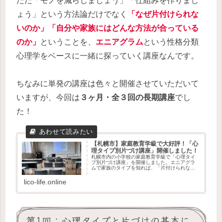
ただ「モノを減らしましょう」「仕組みを作りまし
ょう」という方法論だけでなく
「
なぜ片付けられな
いのか
」「自分や家族にはどんな方法が合っている
のか」
ということを、
エニアグラム
という性格分類
心理学をベースに一緒に探っていく講座なんです。
ちなみに単発の講座は色々と開催させていただいて
いますが、今回は
３ヶ月・全３回の長期講座
でし
た！
【札幌市】家庭教育学級で大好評！「心
理タイプ別片づけ講座」開催しました！
札幌市内の小学校の家庭教育学級で「心理タイ
プ別片づけ講座」を開催しました。エニアグラ
ムで家族のタイプを知れば、「片付けられな
い」は卒業できます！札幌市・全国での講師依
頼を検討中の皆様、ぜひご覧ください。お問い
lico-life.online
合わせお待ちしています。
第1回：心理タイプと片づけの基本に