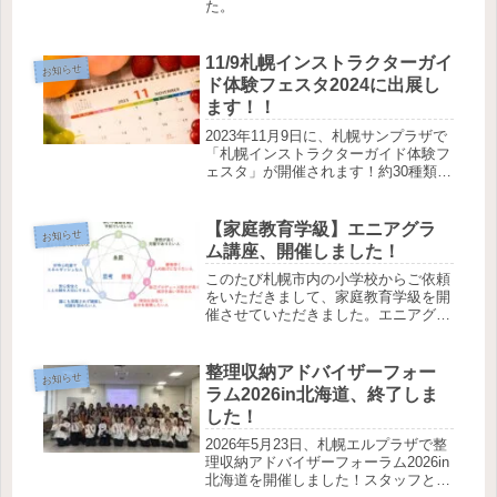
た。
11/9札幌インストラクターガイ
お知らせ
ド体験フェスタ2024に出展し
ます！！
2023年11月9日に、札幌サンプラザで
「札幌インストラクターガイド体験フ
ェスタ」が開催されます！約30種類の
ジャンルの学び体験ができる楽しいイ
ベントです。さらに、素敵なプレゼン
トがもらえるスタンプラリーもありま
【家庭教育学級】エニアグラ
お知らせ
す。ぜひお越しくださいね。
ム講座、開催しました！
このたび札幌市内の小学校からご依頼
をいただきまして、家庭教育学級を開
催させていただきました。エニアグラ
ム心理学とお片づけを融合して、自分
のタイプに合った片づけやコミュニケ
ーションのコツをお伝えしました。
整理収納アドバイザーフォー
お知らせ
ラム2026in北海道、終了しま
した！
2026年5月23日、札幌エルプラザで整
理収納アドバイザーフォーラム2026in
北海道を開催しました！スタッフとし