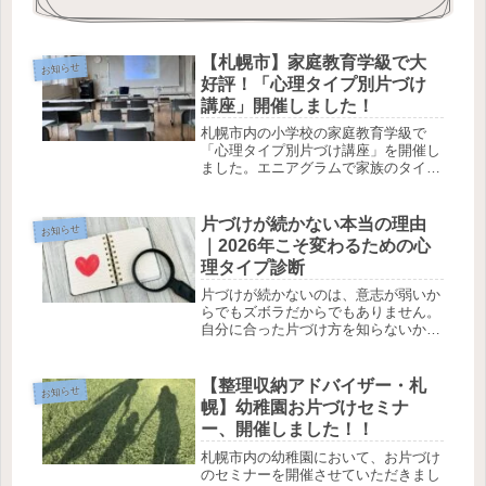
【札幌市】家庭教育学級で大
お知らせ
好評！「心理タイプ別片づけ
講座」開催しました！
札幌市内の小学校の家庭教育学級で
「心理タイプ別片づけ講座」を開催し
ました。エニアグラムで家族のタイプ
を知れば、「片付けられない」は卒業
できます！札幌市・全国での講師依頼
を検討中の皆様、ぜひご覧ください。
片づけが続かない本当の理由
お知らせ
お問い合わせお待ちしています。
｜2026年こそ変わるための心
理タイプ診断
片づけが続かないのは、意志が弱いか
らでもズボラだからでもありません。
自分に合った片づけ方を知らないか
ら。今年こそ自分に合う片づけ方を、
心理タイプ診断で見つけてみません
か？
【整理収納アドバイザー・札
お知らせ
幌】幼稚園お片づけセミナ
ー、開催しました！！
札幌市内の幼稚園において、お片づけ
のセミナーを開催させていただきまし