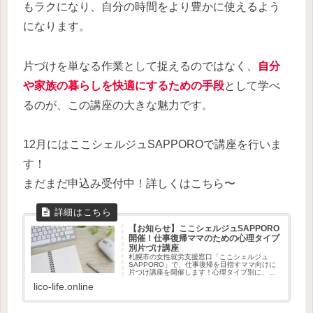
もラクになり、自分の時間をより豊かに使えるよう
になります。
片づけを単なる作業として捉えるのではなく、
自分
や家族の暮らしを快適にするための手段
として学べ
るのが、この講座の大きな魅力です。
12月にはここシェルジュSAPPOROで講座を行いま
す！
まだまだ申込み受付中！詳しくはこちら〜
【お知らせ】ここシェルジュSAPPORO
開催！仕事復帰ママのための心理タイプ
別片づけ講座
札幌市の女性就労支援窓口「ここシェルジュ
SAPPORO」で、仕事復帰を目指すママ向けに
片づけ講座を開催します！心理タイプ別に、自
分に合った片づけ方を知ることで、時間と心に
lico-life.online
ゆとりを生み出しましょう。