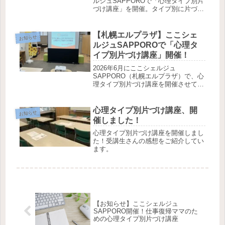
ルジュSAPPOROで「心理タイプ別片
づけ講座」を開催。タイプ別に片づけ
の苦手ポイントがわかり、家での実践
にすぐ活かせる内容でした。参加者の
声と講座の様子をレポートします。
【札幌エルプラザ】ここシェ
お知らせ
ルジュSAPPOROで「心理タ
イプ別片づけ講座」開催！
2026年6月にここシェルジュ
SAPPORO（札幌エルプラザ）で、心
理タイプ別片づけ講座を開催させてい
ただきました！当日の様子や感想をご
紹介しています。
心理タイプ別片づけ講座、開
お知らせ
催しました！
心理タイプ別片づけ講座を開催しまし
た！受講生さんの感想をご紹介してい
ます。
【お知らせ】ここシェルジュ
SAPPORO開催！仕事復帰ママのた
めの心理タイプ別片づけ講座