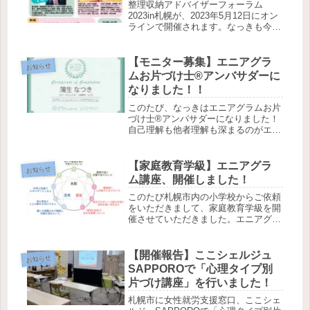
整理収納アドバイザーフォーラム
2023in札幌が、2023年5月12日にオン
ラインで開催されます。なっきも今
年、スタッフとして活動しています！
ハウスキーピング協会認定資格者のみ
の参加となりますが、たくさんのお申
【モニター募集】エニアグラ
お知らせ
込みをお待ちしています。
ムお片づけ士®アンバサダーに
なりました！！
このたび、なっきはエニアグラムお片
づけ士®アンバサダーになりました！
自己理解も他者理解も深まるのがエニ
アグラム。先着5名さま限定で、モニ
ターを募集します！
【家庭教育学級】エニアグラ
お知らせ
ム講座、開催しました！
このたび札幌市内の小学校からご依頼
をいただきまして、家庭教育学級を開
催させていただきました。エニアグラ
ム心理学とお片づけを融合して、自分
のタイプに合った片づけやコミュニケ
ーションのコツをお伝えしました。
【開催報告】ここシェルジュ
お知らせ
SAPPOROで「心理タイプ別
片づけ講座」を行いました！
札幌市に女性就労支援窓口、ここシェ