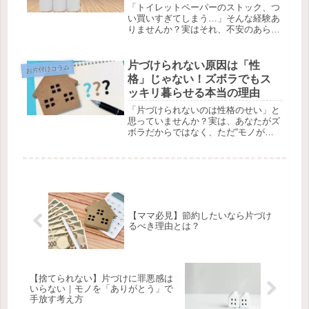
「トイレットペーパーのストック、つ
い買いすぎてしまう…」そんな経験あ
りませんか？実はそれ、不安のあらわ
れかもしれません。不安をなくす必要
はありません。大切なのは、「見える
化」して「上限を決める」こと。不安
片づけられない原因は「性
お片付けコラム
を整えながらスッキリ暮らす方法を紹
格」じゃない！ズボラでもス
介します。
ッキリ暮らせる本当の理由
「片づけられないのは性格のせい」と
思っていませんか？実は、あなたがズ
ボラだからではなく、ただ“モノが多
すぎるだけ”。管理できる量を見直す
ことで、誰でもスッキリ暮らせるよう
になります。そんなモノの見直し方の
コツをお伝えしています。
【ママ必見】節約したいなら片づけ
るべき理由とは？
【捨てられない】片づけに罪悪感は
いらない｜モノを「ありがとう」で
手放す考え方