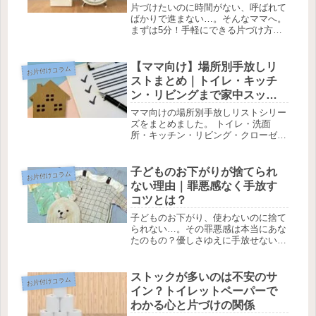
片づけたいのに時間がない、呼ばれて
ばかりで進まない…。そんなママへ。
まずは5分！手軽にできる片づけ方を
紹介します。
【ママ向け】場所別手放しリ
お片付けコラム
ストまとめ｜トイレ・キッチ
ン・リビングまで家中スッキ
リ整理！
ママ向けの場所別手放しリストシリー
ズをまとめました。 トイレ・洗面
所・キッチン・リビング・クローゼッ
ト・納戸まで、家中の整理ポイントを
画像付きでチェックできます。1日1手
放しで少しずつスッキリした暮らしを
子どものお下がりが捨てられ
お片付けコラム
目指しましょう！
ない理由｜罪悪感なく手放す
コツとは？
子どものお下がり、使わないのに捨て
られない…。その罪悪感は本当にあな
たのもの？優しさゆえに手放せない心
理と、今の暮らしを大切にする考え方
を解説します。
ストックが多いのは不安のサ
お片付けコラム
イン？トイレットペーパーで
わかる心と片づけの関係