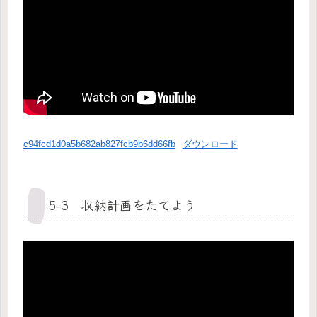
c94fcd1d0a5b682ab827fcb9b6dd66fb
ダウンロード
5-3 収納計画をたてよう