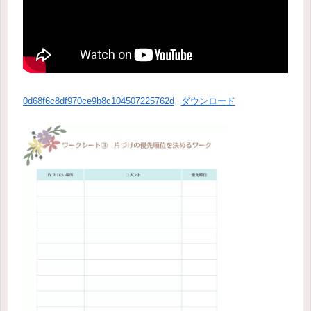
0d68f6c8df970ce9b8c104507225762d
ダウンロード