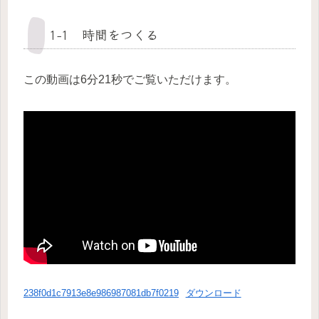
1−1 時間をつくる
この動画は6分21秒でご覧いただけます。
238f0d1c7913e8e986987081db7f0219
ダウンロード